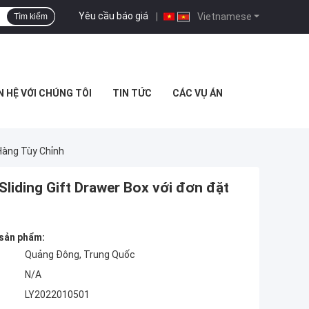
Yêu cầu báo giá
|
Vietnamese
Tìm kiếm
N HỆ VỚI CHÚNG TÔI
TIN TỨC
CÁC VỤ ÁN
Hàng Tùy Chỉnh
Sliding Gift Drawer Box với đơn đặt
 sản phẩm:
Quảng Đông, Trung Quốc
N/A
LY2022010501