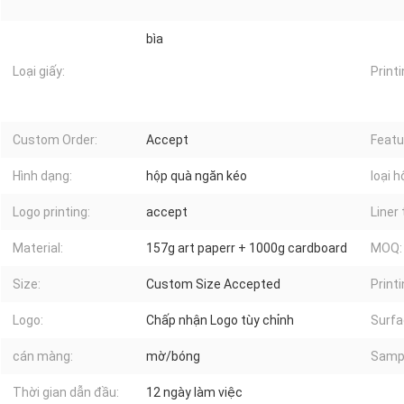
bìa
Loại giấy:
Printi
Custom Order:
Accept
Featu
Hình dạng:
hộp quà ngăn kéo
loại h
Logo printing:
accept
Liner 
Material:
157g art paperr + 1000g cardboard
MOQ:
Size:
Custom Size Accepted
Printi
Logo:
Chấp nhận Logo tùy chỉnh
Surfa
cán màng:
mờ/bóng
Samp
Thời gian dẫn đầu:
12 ngày làm việc