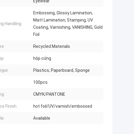
Eyewear
Embossing, Glossy Lamination,
Matt Lamination, Stamping, UV
ng Handling:
Coating, Varnishing, VANISHING, Gold
Foil
re:
Recycled Materials
ộp:
hộp cứng
type:
Plastics, Paperboard, Sponge
100pcs
ng:
CMYK/PANTONE
ce Finish:
hot foil/UV/varnish/embossed
le:
Available