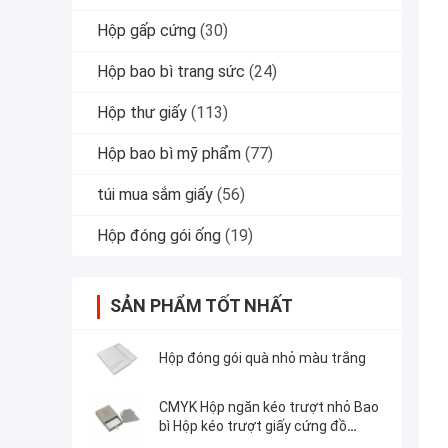
Hộp gấp cứng
(30)
Hộp bao bì trang sức
(24)
Hộp thư giấy
(113)
Hộp bao bì mỹ phẩm
(77)
túi mua sắm giấy
(56)
Hộp đóng gói ống
(19)
SẢN PHẨM TỐT NHẤT
Hộp đóng gói quà nhỏ màu trắng
CMYK Hộp ngăn kéo trượt nhỏ Bao
bì Hộp kéo trượt giấy cứng đồ
trang sức hộp quà