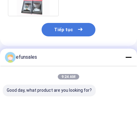
và phong cách
Tiếp tục
Sản Phẩm Khuyến Cáo
efunsales
9:24 AM
Good day, what product are you looking for?
Hộp bao bì quà tặng
Hộp bao bì cứng
Chiếc hộp gói 
từ tính bằng bìa
bằng bìa cứng sóng
cấp cao cấp b
cứng Eva thời trang
có thể tái chế, kích
tính Flip Top R
có logo tùy chỉnh
thước tùy chỉnh, hộp
Cardboard
cho thẻ thể thao
quà tặng từ tính
Giá tốt nhất
Giá tốt nhất
Giá tốt n