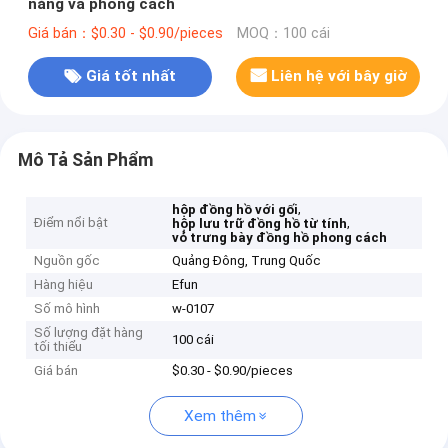
năng và phong cách
Giá bán：$0.30 - $0.90/pieces
MOQ：100 cái
Giá tốt nhất
Liên hệ với bây giờ
Mô Tả Sản Phẩm
,
hộp đồng hồ với gối
Điểm nổi bật
,
hộp lưu trữ đồng hồ từ tính
vỏ trưng bày đồng hồ phong cách
Nguồn gốc
Quảng Đông, Trung Quốc
Hàng hiệu
Efun
Số mô hình
w-0107
Số lượng đặt hàng
100 cái
tối thiểu
Giá bán
$0.30 - $0.90/pieces
Xem thêm